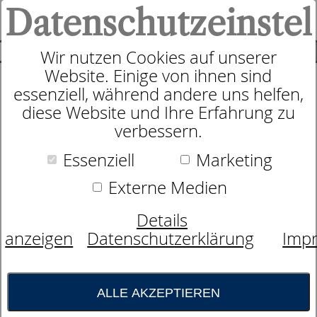
Datenschutzeinstel
0
SUCHE
Wir nutzen Cookies auf unserer
Website. Einige von ihnen sind
Produkte
Kopfkissen
dormabell Atelier Collection
essenziell, während andere uns helfen,
1
Produkte
diese Website und Ihre Erfahrung zu
dormabell Atelier
verbessern.
Collection
Essenziell
Marketing
Externe Medien
Perfekt verarbeitete Kostbarkeiten der
Natur. Jenseits aller hoch entwickelten
Details
menschlichen Technologie bietet die Natur
anzeigen
Datenschutzerklärung
Imp
dem Kenner Kostbarkeiten, die mit ihren
außergewöhnlichen Eigenschaften unter
ALLE AKZEPTIEREN
den kundigen Händen von erfahrenen
Spezialisten zu Produkten mit