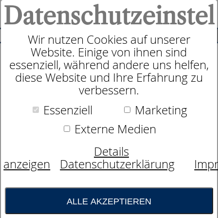
Datenschutzeinstel
0
SUCHE
Wir nutzen Cookies auf unserer
Website. Einige von ihnen sind
Produkte
Kopfkissen
dormabell Daunenkissen
essenziell, während andere uns helfen,
5
Produkte
diese Website und Ihre Erfahrung zu
dormabell Daunenkissen
verbessern.
Daunen und Federn von Gänsen sind von
Essenziell
Marketing
Natur aus durch ihre unermüdliche
Externe Medien
Bauschkraft und ihren hygroskopischen
(wasseranziehenden) Aufbau als Füllgut für
Details
Kissen vorzüglich geeignet. Durch amtliche
anzeigen
Datenschutzerklärung
Imp
Veterinärbescheinigungen und eigene
Kontrollen bestätigen wir, dass die zur
Federgewinnung gehaltenen Gänse ihren
ALLE AKZEPTIEREN
Bedürfnissen entsprechend ernährt,