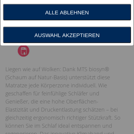
ALLE ABLEHNEN
AUSWAHL AKZEPTIEREN
Liegen wie auf Wolken: Dank MTS biosyn®
(Schaum auf Natur-Basis) unterstützt diese
Matratze jede Körperzone individuell. Wie
geschaffen für feinfühlige Schläfer und
Genießer, die eine hohe Oberflächen-
Elastizität und Druckentlastung schätzen – bei
gleichzeitig ergonomisch richtiger Stützkraft. So
können Sie im Schlaf ideal entspannen und
regenerieren. Das innovative Klimaband und