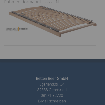
Rahmen dormabell classic N
Betten Beer GmbH
Egerlandstr. 34
82538 Geretsried
08171-92720
E-Mail schreiben