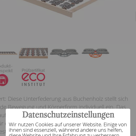
iert: Diese Unterfederung aus Buchenholz stellt sich
ede Bewegung und Körperform individuell ein. Das
Datenschutzeinstellungen
aufgelöste Oberfläche aus selbstregulierenden
ür eine extrahohe Punktelastizität sorgen. Durch
Wir nutzen Cookies auf unserer Website. Einige von
ihnen sind essenziell, während andere uns helfen,
estigkeit und Höhe sind diese Elemente perfekt an
diese Website und Ihre Erfahrung zu verbessern.