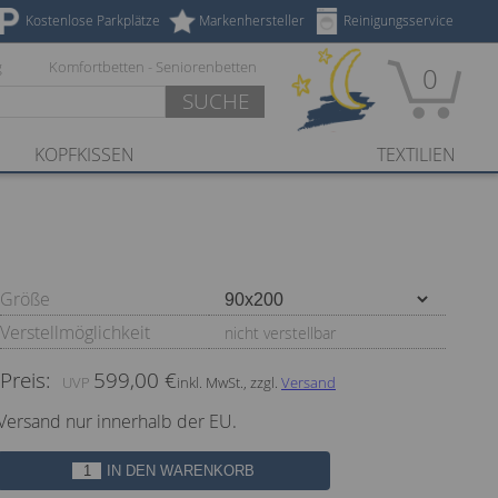
Kostenlose Parkplätze
Markenhersteller
Reinigungsservice
g
Komfortbetten - Seniorenbetten
0
SUCHE
KOPFKISSEN
TEXTILIEN
Größe
Verstellmöglichkeit
nicht verstellbar
Preis:
599,00 €
inkl. MwSt., zzgl.
Versand
Versand nur innerhalb der EU.
IN DEN WARENKORB