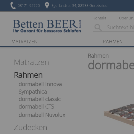
08171-92720
Egerlandstr. 34, 82538 Geretsried
Kontakt
Über un
MATRATZEN
RAHMEN
Rahmen
Matratzen
dormabel
Rahmen
dormabell Innova
Sympathica
dormabell classic
dormabell CTS
dormabell Nuvolux
Zudecken