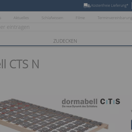
Kostenfreie Lieferung*
s
Aktuelles
Schlafwissen
Filme
Terminvereinbarun
ZUDECKEN
l CTS N